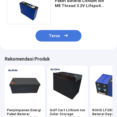
Paket Baterai Lithium Ion
M8 Thread 3.2V Lifepo4
100ah Cell A Grade
Terus
Rekomendasi Produk
Penyimpanan Energi
Golf Cart Lithium Ion
ROHS LF280k
Paket Baterai
Solar Storage
Baterai Daya H