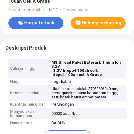
100ah Cell A Grade
Harga：negotiable
MOQ：Perundingan
Harga terbaik
Hubungi sekarang
Deskripsi Produk
M8 thread Paket Baterai Lithium Ion
3.2V
Cahaya Tinggi
,
,
3.2V lifepo4 100ah cell
lifepo4 100ah cell A Grade
Harga
negotiable
Ukuran kotak adalah 370*260*240mm,
Kemasan rincian
menggunakan busa kepadatan tinggi,
satu kotak berisi empat batera
Kuantitas min Order
Perundingan
Menyediakan
50000 buah/bulan
kemampuan
Nama merek
BAIDUN