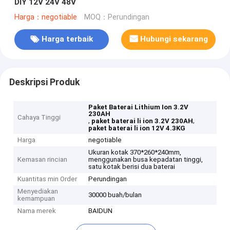
DIY 12V 24V 48V
Harga：negotiable
MOQ：Perundingan
Harga terbaik
Hubungi sekarang
Deskripsi Produk
Paket Baterai Lithium Ion 3.2V
230AH
Cahaya Tinggi
,
,
paket baterai li ion 3.2V 230AH
paket baterai li ion 12V 4.3KG
Harga
negotiable
Ukuran kotak 370*260*240mm,
Kemasan rincian
menggunakan busa kepadatan tinggi,
satu kotak berisi dua baterai
Kuantitas min Order
Perundingan
Menyediakan
30000 buah/bulan
kemampuan
Nama merek
BAIDUN