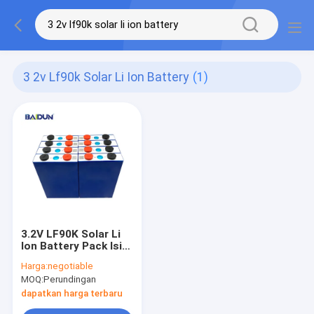
3 2v Lf90k Solar Li Ion Battery
(1)
3.2V LF90K Solar Li
Ion Battery Pack Isi
Ulang 90AH
Harga:
negotiable
MOQ:
Perundingan
dapatkan harga terbaru